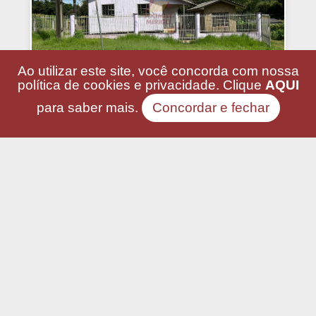
Ao utilizar este site, você concorda com nossa
política de cookies e privacidade. Clique
AQUI
para saber mais.
Concordar e fechar
CHÁCARA COM CASA À VENDA,
INTERIOR, SÃO LOURENÇO DO
OESTE - SC
FREDERICO WASTNER, SAO LOURENCO DO
OESTE - SC
Imagine morar em um lugar com muito
espaço, tranquilidade e liberdade Essa é a
oportuni...
Ref.: 1861
R$ 200.000,00
1
3